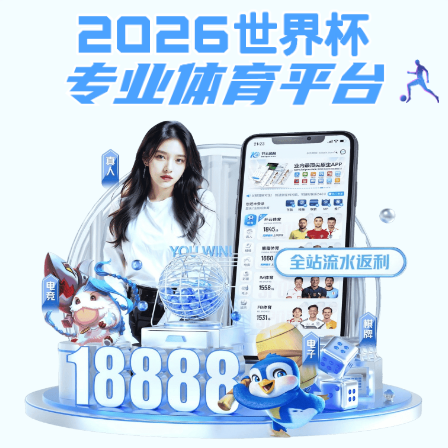
必赢BWIN网页版入口
· 技术驱动
完成 A 轮...
行业应用获最...
多联赛一站覆...
体育看点
金童档案
解说故事
巴拉圭队恩西索对阵土耳其防守
回追是否及时对位观察
2026-07-09 15:06
101
以用户为中心...
体育看点
在世界杯的赛场上，一次看似不起眼的防守回追，往
往能决定一支球队的命运。当南美劲旅巴拉圭队的中
场新星恩西索在高速奔袭中遭遇土耳其队的围剿时，
一个细节被无数双眼睛锁定：他是防守回追是否及
时？这不仅仅是一次简单的对位观察，更是对现代足