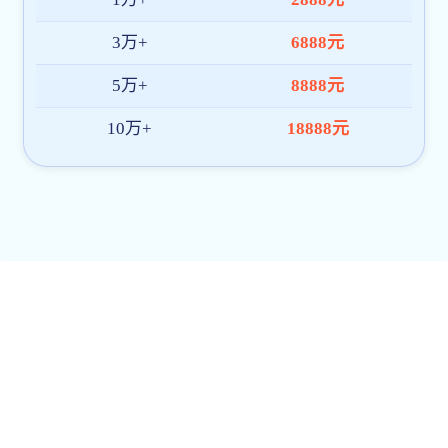
滞后。这次防守回追是否及时？结论是相对滞后。虽
然他用尽全力飞奔，但启动的短板让他无法完全封锁
射门角度。这提醒我们，防守回追的及时性有赖于高
强度的体能续航。恩西索的体能分配在两个极端之间
摇摆：集中在前60分钟，他几乎无懈可击；但在最
后30分钟，他的脚步会略显沉重。这种不稳定性恰
恰是巴拉圭队防守体系中的潜在隐患。
从更深层次的战术对位观察来看，恩西索的最大价值
在于他的位置感和战术服从性。他没有因为自己是天
才中场就拒绝“脏活累活”。在多回合的攻防转换中，
恩西索经常会回撤到卫线上的位置，建立起一道临时
的中场屏障。他对于土耳其队边路突击手的限制，并
非单纯依靠身体对抗，更多是利用提前的跑动切断对
手的传球联系。这种防守回追是否及时，有时并不仅