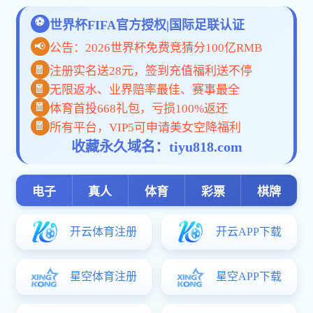
深度博弈。
肖穆罗多夫，这位在意甲罗马队锤炼过的前锋，以其
敏锐的嗅觉和灵活的跑位著称。面对南美劲旅哥伦比
亚坚固的防线，他能否在禁区内的密集防守中找到那
把打开胜利之门的钥匙？从战术角度看，哥伦比亚的
后卫线以身体素质强大、对抗能力突出闻名，但它们
在面对灵巧型前锋时，偶尔会暴露出转身慢、防线间
距过大的软肋。这正是肖穆罗多夫可以大做文章的地
方。他的跑位并非盲目冲刺，而是依赖对空间感的精
准预判。他擅长在对方中后卫与边后卫的结合部游
走，利用突然的变向和反越位尝试，打乱对手的防守
节奏。在这种战术画面中，肖穆罗多夫面对哥伦比亚
防线，他的小范围扯动能力或许能成为破解密集防守