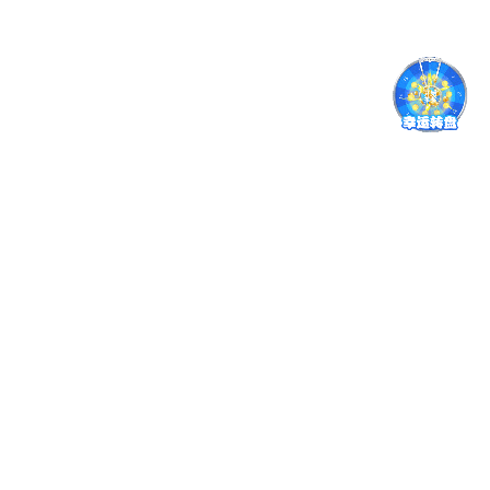
6月27日哥伦比亚vs葡萄牙末轮形势
在世界杯宏大叙事的篇章中，小组赛的收官之战往
往最让人血脉偾张。...
2026-07-13